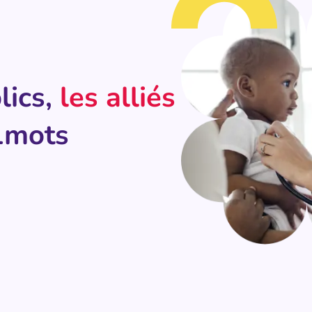
ics,
les alliés
1mots