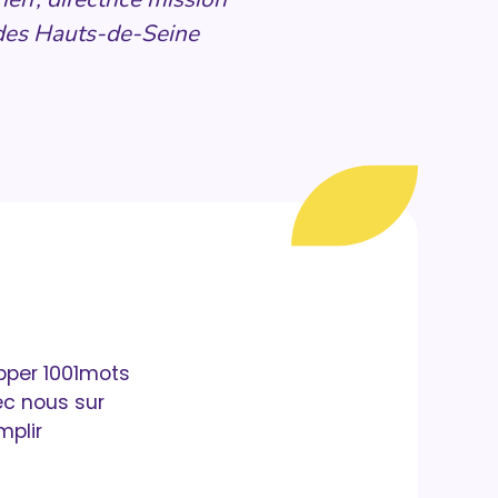
des Hauts-de-Seine
opper 1001mots
ec nous sur
mplir