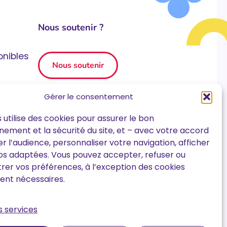
Nous soutenir ?
onibles
Nous soutenir
x
Gérer le consentement
Nos rapports d'activités
 utilise des cookies pour assurer le bon
Nos rapports financiers
nement et la sécurité du site, et – avec votre accord
r l’audience, personnaliser votre navigation, afficher
Mentions légales
os adaptées. Vous pouvez accepter, refuser ou
er vos préférences, à l’exception des cookies
Politique de confidentialité
ent nécessaires.
Politique de cookies
s services
Notre charte