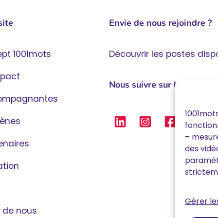
site
Envie de nous rejoindre ?
ept 1001mots
Découvrir les postes disp
mpact
Nous suivre sur les réseau
compagnantes
1001mots
ènes
fonction
– mesure
enaires
des vidé
paramétr
ation
strictem
Gérer le
e de nous