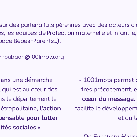
sur des partenariats pérennes avec des acteurs cl
es, les équipes de Protection maternelle et infantile
space Bébés-Parents…).
n.roubach@1001mots.org
 dans une démarche
« 1001mots permet d
l qui est au cœur des
très précocement,
e
ns le département le
cœur du message
.
étropolitaine,
l’action
facilite le développem
pensable pour lutter
et du 
ités sociales
.»
Dr. Elisabeth Haush